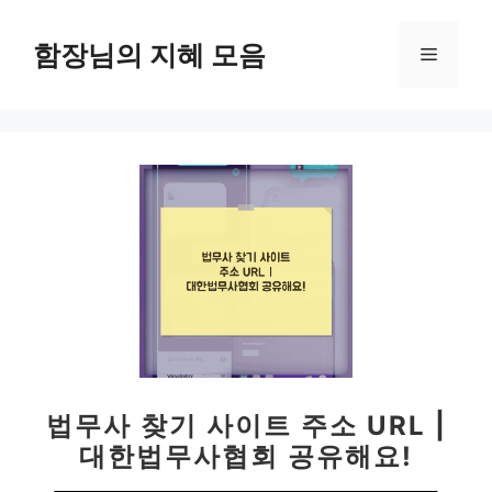
컨
텐
함장님의 지혜 모음
메
츠
로
뉴
건
너
뛰
기
법무사 찾기 사이트 주소 URL |
대한법무사협회 공유해요!