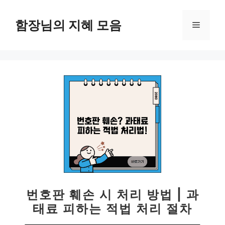
컨
텐
함장님의 지혜 모음
메
츠
로
뉴
건
너
뛰
기
번호판 훼손 시 처리 방법 | 과
태료 피하는 적법 처리 절차