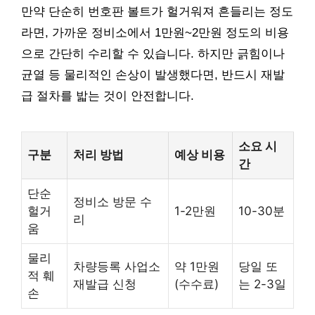
만약 단순히 번호판 볼트가 헐거워져 흔들리는 정도
라면, 가까운 정비소에서 1만원~2만원 정도의 비용
으로 간단히 수리할 수 있습니다. 하지만 긁힘이나
균열 등 물리적인 손상이 발생했다면, 반드시 재발
급 절차를 밟는 것이 안전합니다.
소요 시
구분
처리 방법
예상 비용
간
단순
정비소 방문 수
헐거
1-2만원
10-30분
리
움
물리
차량등록 사업소
약 1만원
당일 또
적 훼
재발급 신청
(수수료)
는 2-3일
손