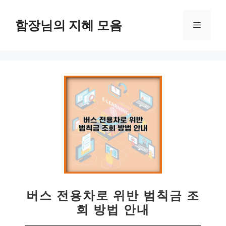
컨
텐
함장님의 지혜 모음
메
츠
로
뉴
건
너
뛰
기
버스 전용차로 위반 범칙금 조
회 방법 안내