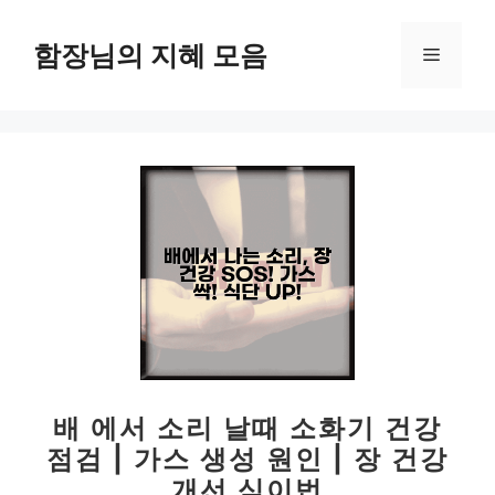
컨
텐
함장님의 지혜 모음
메
츠
로
뉴
건
너
뛰
기
배 에서 소리 날때 소화기 건강
점검 | 가스 생성 원인 | 장 건강
개선 식이법