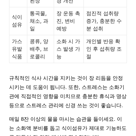
된장
경 개선
통곡물,
장 운동 촉
점진적 섭취량
식이
채소, 과
진, 변비
증가, 충분한 수
섬유
일
예방
분 섭취
가스
콩류, 양
소화 시 가
개인별 반응 확
유발
배추, 브
스 발생 가
인 후 섭취량 조
식품
로콜리
능
절
규칙적인 식사 시간을 지키는 것이 장 리듬을 안정
시키는 데 도움이 됩니다. 또한, 스트레스는 소화기
관에 직접적인 영향을 미치므로 충분한 휴식과 명상
등으로 스트레스 관리에 신경 쓰는 것이 좋습니다.
매일 8잔 이상의 물을 마시는 습관을 들이세요. 이
는 소화액 분비를 돕고 식이섬유가 제대로 기능하도