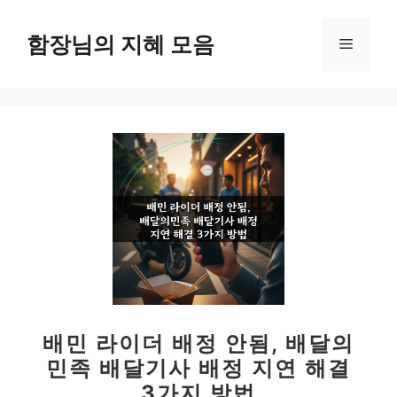
컨
텐
함장님의 지혜 모음
메
츠
로
뉴
건
너
뛰
기
배민 라이더 배정 안됨, 배달의
민족 배달기사 배정 지연 해결
3가지 방법