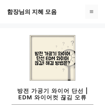
컨
텐
함장님의 지혜 모음
메
츠
로
뉴
건
너
뛰
기
방전 가공기 와이어 단선 |
EDM 와이어컷 끊김 오류