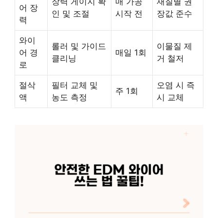
장력 게이지 확
매 가공
재질별 권
어 장
인 및 조절
시작 전
장값 준수
력
와이
롤러 및 가이드
이물질 제
어 경
매일 1회
클리닝
거 철저
로
절삭
필터 교체 및
오염 시 즉
주 1회
액
농도 측정
시 교체