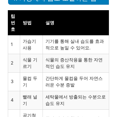
팁
번
방법
설명
호
가습기
기기를 통해 실내 습도를 효과
1
사용
적으로 높일 수 있어요.
식물 기
식물의 증산작용을 통한 자연
2
르기
적인 습도 유지
물컵 두
간단하게 물컵을 두어 자연스
3
기
러운 수분 증발
빨래 널
세탁물에서 방출되는 수분으로
4
기
습도 유지
공기청