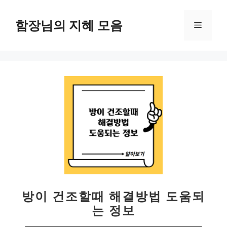
컨
텐
함장님의 지혜 모음
메
츠
로
뉴
건
너
뛰
기
방이 건조할때 해결방법 도움되
는 정보