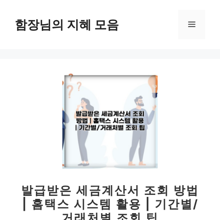
컨
텐
함장님의 지혜 모음
메
츠
로
뉴
건
너
뛰
기
발급받은 세금계산서 조회 방법
| 홈택스 시스템 활용 | 기간별/
거래처별 조회 팁