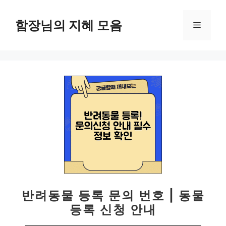
컨
텐
함장님의 지혜 모음
메
츠
로
뉴
건
너
뛰
기
반려동물 등록 문의 번호 | 동물
등록 신청 안내