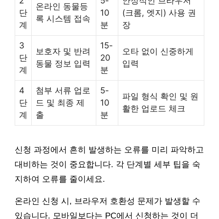
2
5-
안정적인 브라우저
온라인 동물등
단
10
(크롬, 엣지) 사용 권
록 시스템 접속
계
분
장
3
15-
보호자 및 반려
오타 없이 신중하게
단
20
동물 정보 입력
입력
계
분
4
첨부 서류 업로
5-
파일 형식 확인 및 원
단
드 및 최종 제
10
활한 업로드 체크
계
출
분
신청 과정에서 흔히 발생하는 오류를 미리 파악하고
대비하는 것이 중요합니다. 각 단계별 세부 팁을 숙
지하여 오류를 줄이세요.
온라인 신청 시, 브라우저 호환성 문제가 발생할 수
있습니다. 모바일보다는 PC에서 신청하는 것이 더