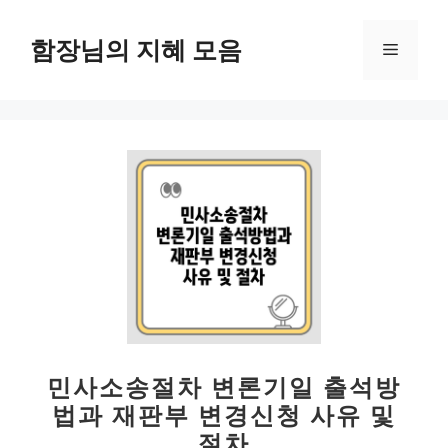
컨
텐
함장님의 지혜 모음
메
츠
로
뉴
건
너
뛰
기
민사소송절차 변론기일 출석방
법과 재판부 변경신청 사유 및
절차