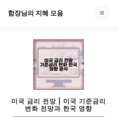
컨
텐
함장님의 지혜 모음
메
츠
로
뉴
건
너
뛰
기
미국 금리 전망 | 미국 기준금리
변화 전망과 한국 영향