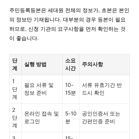
주민등록등본은 세대원 전체의 정보가, 초본은 본인
의 정보만 기재됩니다. 대부분의 경우 등본이 필요
하므로, 신청 기관의 요구사항을 먼저 확인하는 것
이 좋습니다.
단
소요
실행 방법
주의사항
계
시간
1
필요 서류 및
10-
서류 유효기간 반
단
정보 준비
15분
드시 확인
계
2
온라인 접속 및
5-10
공인인증서 또는
단
로그인
분
간편인증 준비
계
3
15-