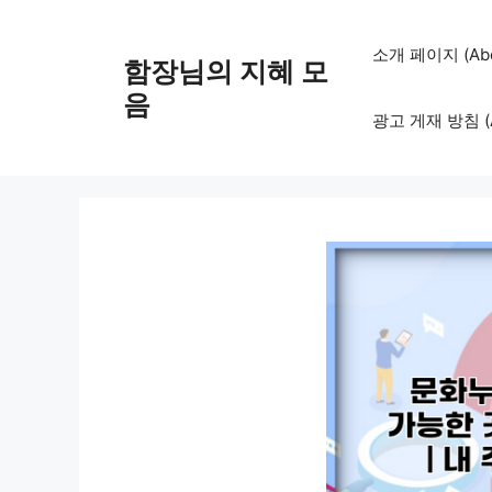
컨
텐
소개 페이지 (Abo
함장님의 지혜 모
츠
로
음
광고 게재 방침 (Adv
건
너
뛰
기