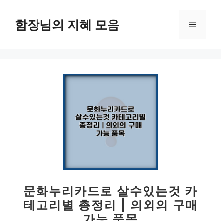
컨
텐
함장님의 지혜 모음
메
츠
로
뉴
건
너
뛰
기
문화누리카드로 살수있는것 카
테고리별 총정리 | 의외의 구매
가능 품목