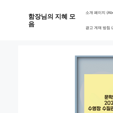
컨
텐
소개 페이지 (Abo
함장님의 지혜 모
츠
로
음
광고 게재 방침 (Adv
건
너
뛰
기