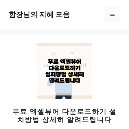
컨
텐
함장님의 지혜 모음
메
츠
로
뉴
건
너
뛰
기
무료 엑셀뷰어 다운로드하기 설
치방법 상세히 알려드립니다