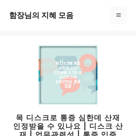
컨
텐
함장님의 지혜 모음
메
츠
로
뉴
건
너
뛰
기
목 디스크로 통증 심한데 산재
인정받을 수 있나요 | 디스크 산
재 | 업무관련성 | 통증 입증