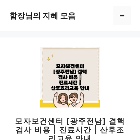
컨
텐
함장님의 지혜 모음
메
츠
로
뉴
건
너
뛰
기
모자보건센터 [광주전남] 결핵
검사 비용 | 진료시간 | 산후조
리교육 안내