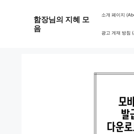
컨
텐
소개 페이지 (Abo
함장님의 지혜 모
츠
로
음
광고 게재 방침 (Adv
건
너
뛰
기