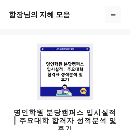
컨
텐
함장님의 지혜 모음
메
츠
로
뉴
건
너
뛰
기
명인학원 분당캠퍼스 입시실적
| 주요대학 합격자 성적분석 및
후기