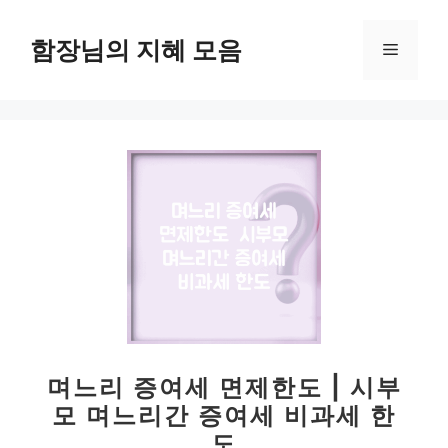
컨
텐
함장님의 지혜 모음
메
츠
로
뉴
건
너
뛰
기
며느리 증여세 면제한도 | 시부
모 며느리간 증여세 비과세 한
도