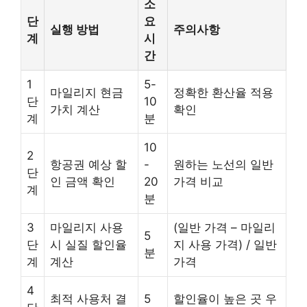
소
단
요
실행 방법
주의사항
계
시
간
1
5-
마일리지 현금
정확한 환산율 적용
단
10
가치 계산
확인
계
분
10
2
항공권 예상 할
-
원하는 노선의 일반
단
인 금액 확인
20
가격 비교
계
분
3
마일리지 사용
(일반 가격 – 마일리
5
단
시 실질 할인율
지 사용 가격) / 일반
분
계
계산
가격
4
최적 사용처 결
5
할인율이 높은 곳 우