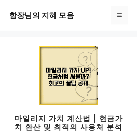
컨
텐
함장님의 지혜 모음
메
츠
로
뉴
건
너
뛰
기
마일리지 가치 계산법 | 현금가
치 환산 및 최적의 사용처 분석