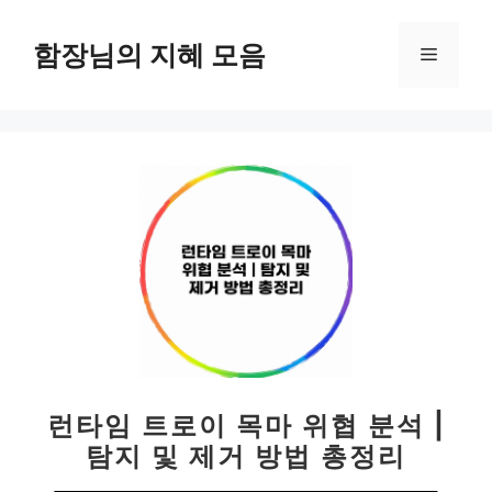
컨
텐
함장님의 지혜 모음
메
츠
로
뉴
건
너
뛰
기
런타임 트로이 목마 위협 분석 |
탐지 및 제거 방법 총정리