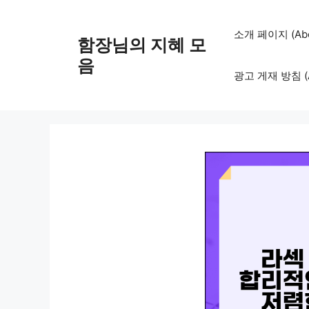
컨
텐
소개 페이지 (Abo
함장님의 지혜 모
츠
로
음
광고 게재 방침 (Adv
건
너
뛰
기