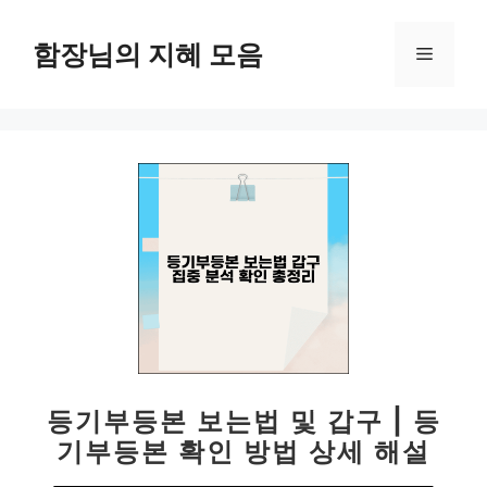
컨
텐
함장님의 지혜 모음
메
츠
로
뉴
건
너
뛰
기
등기부등본 보는법 및 갑구 | 등
기부등본 확인 방법 상세 해설