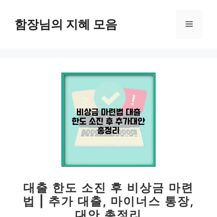
컨
텐
함장님의 지혜 모음
메
츠
로
뉴
건
너
뛰
기
대출 한도 소진 후 비상금 마련
법 | 추가 대출, 마이너스 통장,
대안 총정리