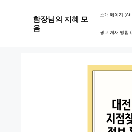
컨
텐
소개 페이지 (Abo
함장님의 지혜 모
츠
로
음
광고 게재 방침 (Adv
건
너
뛰
기