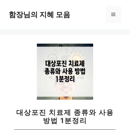
컨
텐
함장님의 지혜 모음
메
츠
로
뉴
건
너
뛰
기
대상포진 치료제 종류와 사용
방법 1분정리