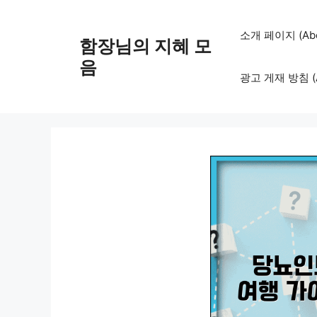
컨
텐
소개 페이지 (Abo
함장님의 지혜 모
츠
로
음
광고 게재 방침 (Adv
건
너
뛰
기