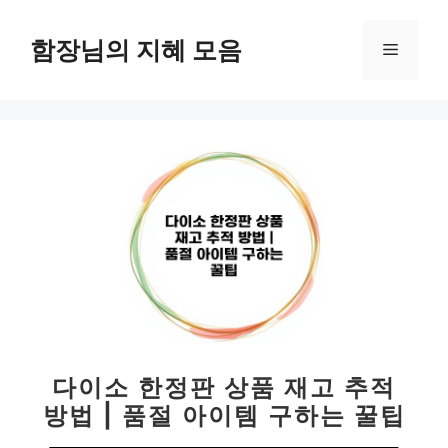
컨
텐
함장님의 지혜 모음
메
츠
로
뉴
건
너
뛰
기
다이소 한정판 상품 재고 추적
방법 | 품절 아이템 구하는 꿀팁