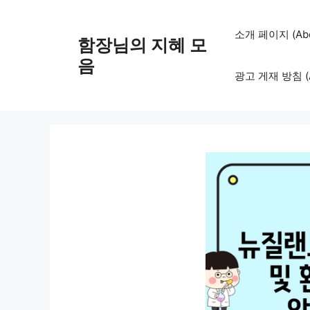
컨
텐
소개 페이지 (Abo
함장님의 지혜 모
츠
로
음
광고 게재 방침 (Adv
건
너
뛰
기