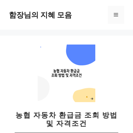
컨
텐
함장님의 지혜 모음
메
츠
로
뉴
건
너
뛰
기
농협 자동차 환급금 조회 방법
및 자격조건