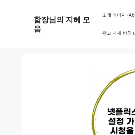
컨
텐
소개 페이지 (Abo
함장님의 지혜 모
츠
로
음
광고 게재 방침 (Adv
건
너
뛰
기