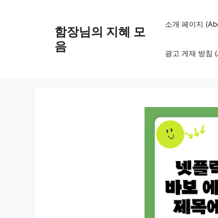
컨
텐
소개 페이지 (Abo
함장님의 지혜 모
츠
로
음
광고 게재 방침 (Adv
건
너
뛰
기