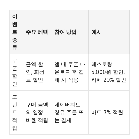
이
벤
트
주요 혜택
참여 방법
예시
종
류
쿠
금액 할
앱 내 쿠폰 다
레스토랑
폰
인, 퍼센
운로드 후 결
5,000원 할인,
할
트 할인
제 시 적용
카페 20% 할인
인
포
인
구매 금액
네이버지도
트
의 일정
경유 주문 또
마트 3% 적립
적
비율 적립
는 결제
립