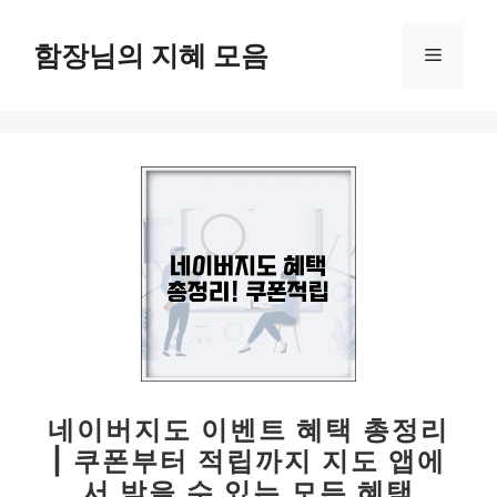
컨
텐
함장님의 지혜 모음
메
츠
로
뉴
건
너
뛰
기
네이버지도 이벤트 혜택 총정리
| 쿠폰부터 적립까지 지도 앱에
서 받을 수 있는 모든 혜택