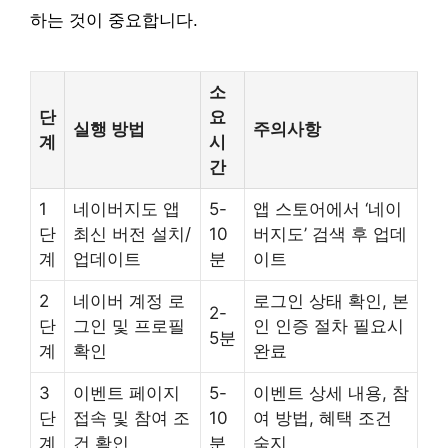
하는 것이 중요합니다.
소
단
요
실행 방법
주의사항
계
시
간
1
네이버지도 앱
5-
앱 스토어에서 ‘네이
단
최신 버전 설치/
10
버지도’ 검색 후 업데
계
업데이트
분
이트
2
네이버 계정 로
로그인 상태 확인, 본
2-
단
그인 및 프로필
인 인증 절차 필요시
5분
계
확인
완료
3
이벤트 페이지
5-
이벤트 상세 내용, 참
단
접속 및 참여 조
10
여 방법, 혜택 조건
계
건 확인
분
숙지