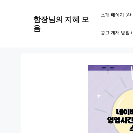
컨
텐
소개 페이지 (Abo
함장님의 지혜 모
츠
로
음
광고 게재 방침 (Adv
건
너
뛰
기