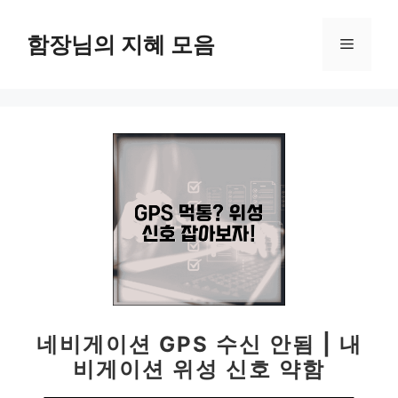
컨
텐
함장님의 지혜 모음
메
츠
로
뉴
건
너
뛰
기
네비게이션 GPS 수신 안됨 | 내
비게이션 위성 신호 약함