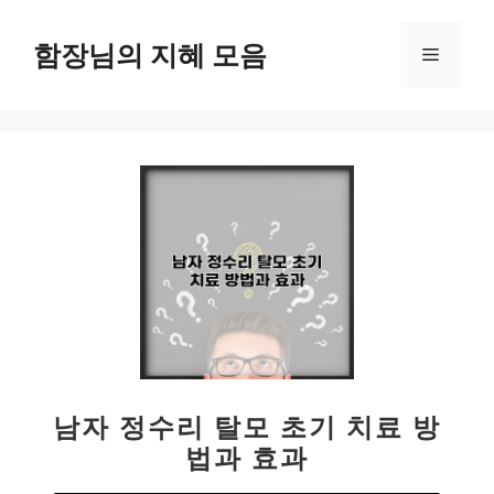
컨
텐
함장님의 지혜 모음
메
츠
로
뉴
건
너
뛰
기
남자 정수리 탈모 초기 치료 방
법과 효과