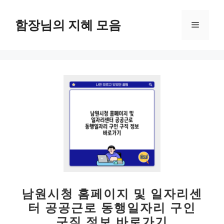
컨
텐
함장님의 지혜 모음
메
츠
로
뉴
건
너
뛰
기
남원시청 홈페이지 및 일자리센
터 공공근로 동행일자리 구인
구직 정보 바로가기