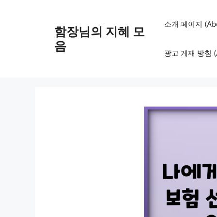
컨
텐
소개 페이지 (Abo
함장님의 지혜 모
츠
로
음
광고 게재 방침 (Adv
건
너
뛰
기