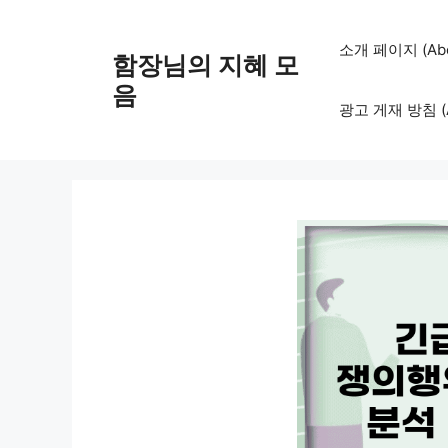
컨
텐
소개 페이지 (Abo
함장님의 지혜 모
츠
로
음
광고 게재 방침 (Adv
건
너
뛰
기