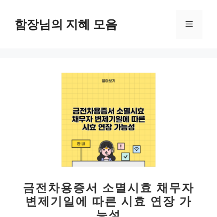
컨
텐
함장님의 지혜 모음
메
츠
로
뉴
건
너
뛰
기
금전차용증서 소멸시효 채무자
변제기일에 따른 시효 연장 가
능성