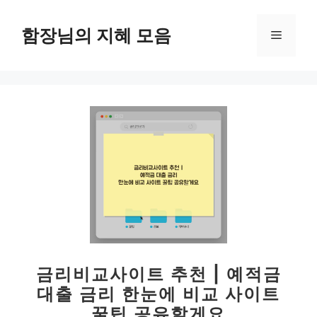
컨
텐
함장님의 지혜 모음
메
츠
로
뉴
건
너
뛰
기
금리비교사이트 추천 | 예적금
대출 금리 한눈에 비교 사이트
꿀팁 공유할게요