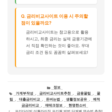
Q. 금리비교사이트 이용 시 주의할
점이 있을까요?
금리비교사이트는 참고용으로 활용
하시고, 최종 금리는 실제 금융기관에
서 직접 확인하는 것이 좋아요. 우대
금리 조건 등도 꼼꼼히 살펴보세요!
카
정보
테
태
가계부작성
,
금리비교사이트추천
,
금융꿀팁
,
꿀
고
그
팁
,
대출금리비교
,
돈버는법
,
생활정보공유
,
예적
리
금금리비교
,
재테크정보
,
현명한소비
프리다이빙 이퀄라이징 프리젤 방법 단계별 연습법 추천!