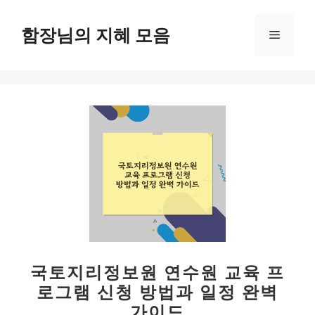
컨
텐
함장님의 지혜 모음
메
츠
로
뉴
건
너
뛰
기
국토지리정보원 연수원 교육 프
로그램 신청 방법과 일정 완벽
가이드