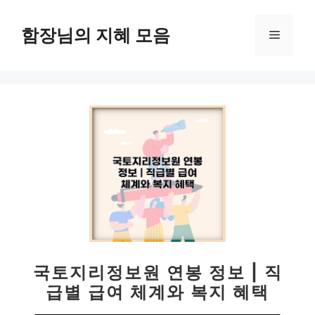
컨
텐
함장님의 지혜 모음
메
츠
로
뉴
건
너
뛰
기
국토지리정보원 연봉 정보 | 직
급별 급여 체계와 복지 혜택