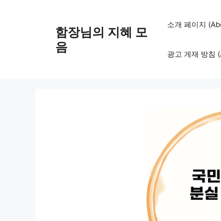
컨
텐
소개 페이지 (Abo
함장님의 지혜 모
츠
로
음
광고 게재 방침 (Adv
건
너
뛰
기