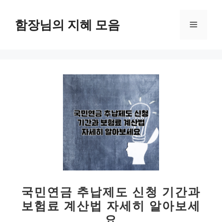
컨
텐
함장님의 지혜 모음
메
츠
로
뉴
건
너
뛰
기
국민연금 추납제도 신청 기간과
보험료 계산법 자세히 알아보세
요