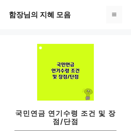
컨
텐
함장님의 지혜 모음
메
츠
로
뉴
건
너
뛰
기
국민연금 연기수령 조건 및 장
점/단점