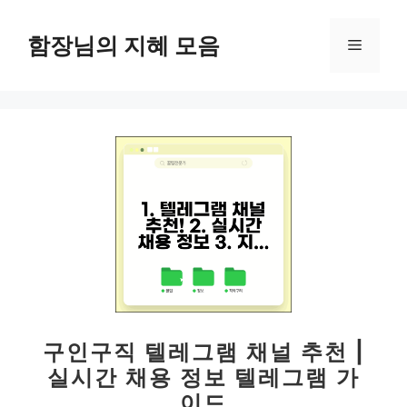
컨
텐
함장님의 지혜 모음
메
츠
로
뉴
건
너
뛰
기
구인구직 텔레그램 채널 추천 |
실시간 채용 정보 텔레그램 가
이드