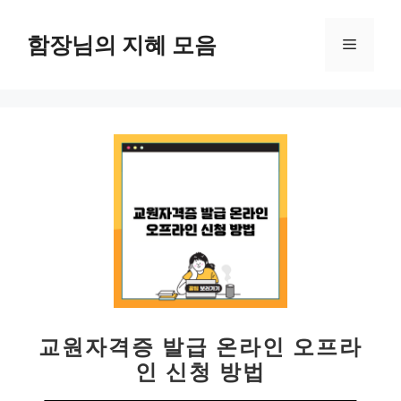
컨
텐
함장님의 지혜 모음
메
츠
로
뉴
건
너
뛰
기
교원자격증 발급 온라인 오프라
인 신청 방법