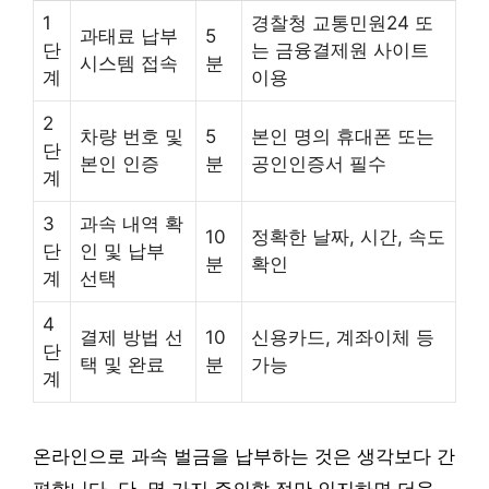
1
경찰청 교통민원24 또
과태료 납부
5
단
는 금융결제원 사이트
시스템 접속
분
계
이용
2
차량 번호 및
5
본인 명의 휴대폰 또는
단
본인 인증
분
공인인증서 필수
계
3
과속 내역 확
10
정확한 날짜, 시간, 속도
단
인 및 납부
분
확인
계
선택
4
결제 방법 선
10
신용카드, 계좌이체 등
단
택 및 완료
분
가능
계
온라인으로 과속 벌금을 납부하는 것은 생각보다 간