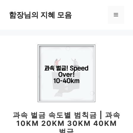
컨
텐
함장님의 지혜 모음
메
츠
로
뉴
건
너
뛰
기
과속 벌금 속도별 범칙금 | 과속
10KM 20KM 30KM 40KM
벌금